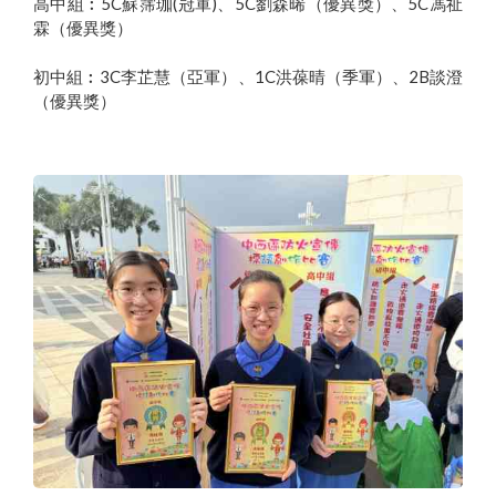
高中組︰5C蘇霈珈(冠軍)、5C劉森晞（優異獎）、5C馮祉
霖（優異獎）
初中組︰3C李芷慧（亞軍）、1C洪葆晴（季軍）、2B談澄
（優異獎）