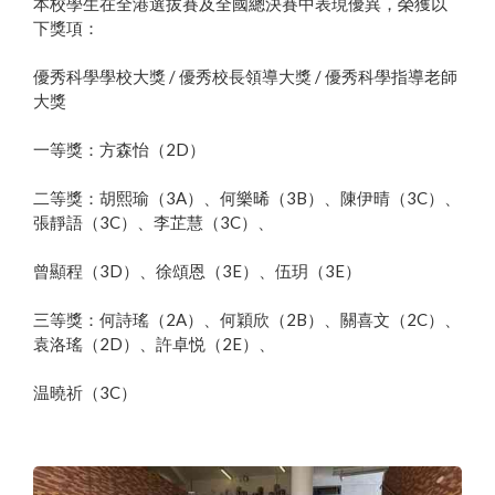
本校學生在全港選拔賽及全國總決賽中表現優異，榮獲以
下獎項：
優秀科學學校大獎 / 優秀校長領導⼤獎 / 優秀科學指導⽼師
⼤獎
一等獎：方森怡（2D）
二等獎：胡熙瑜（3A）、何樂晞（3B）、陳伊晴（3C）、
張靜語（3C）、李芷慧（3C）、
曾顯程（3D）、徐頌恩（3E）、伍玥（3E）
三等獎：何詩瑤（2A）、何穎欣（2B）、關喜文（2C）、
袁洛瑤（2D）、許卓悦（2E）、
温曉祈（3C）