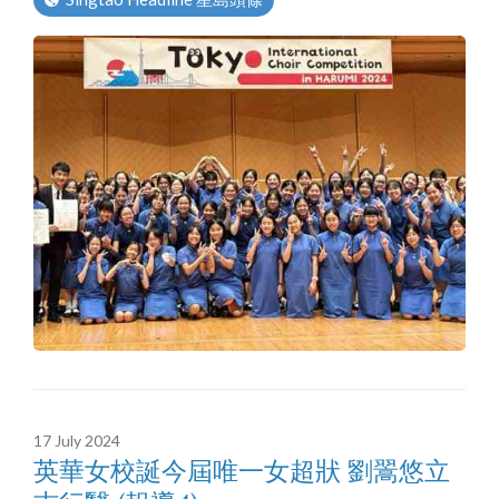
17 July 2024
英華女校誕今屆唯一女超狀 劉翯悠立