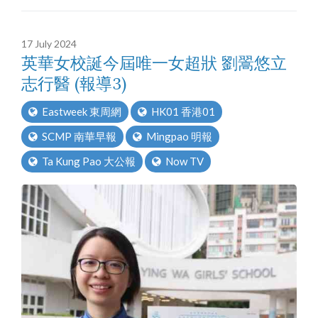
17 July 2024
英華女校誕今屆唯一女超狀 劉翯悠立
志行醫 (報導3)
Eastweek 東周網
HK01 香港01
SCMP 南華早報
Mingpao 明報
Ta Kung Pao 大公報
Now TV