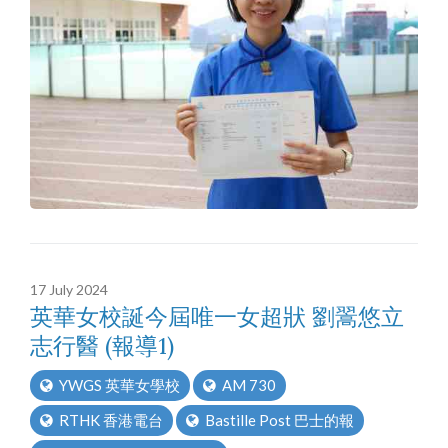
17 July 2024
英華女校誕今屆唯一女超狀 劉翯悠立
志行醫 (報導1)
YWGS 英華女學校
AM 730
RTHK 香港電台
Bastille Post 巴士的報