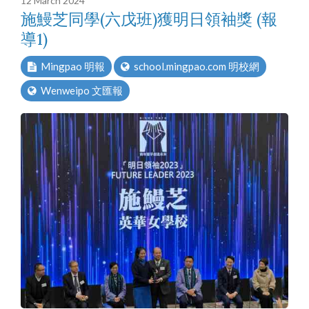
12 March 2024
施鰻芝同學(六戊班)獲明日領袖獎 (報
導1)
Mingpao 明報
school.mingpao.com 明校網
Wenweipo 文匯報